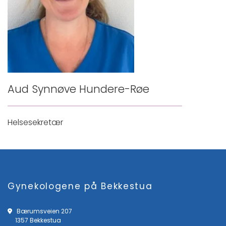
Aud Synnøve Hundere-Røe
Helsesekretær
Gynekologene på Bekkestua
Bærumsveien 207

1357 Bekkestua