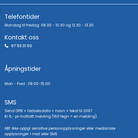
Telefontider
Mandag til fredag: 08.30 - 10.30 og 12.30 - 13.30
Kontakt oss
67 53 01 50

Åpningstider
Man - Fred : 08:00-15:00
SMS
Send GPB + fødselsdato + navn + tekst til 2097.
Kr 6,- pr mottatt melding (160 tegn = en melding).
NB! Ikke oppgi sensitive personopplysninger eller medisinske
opplysninger i mail eller SMS