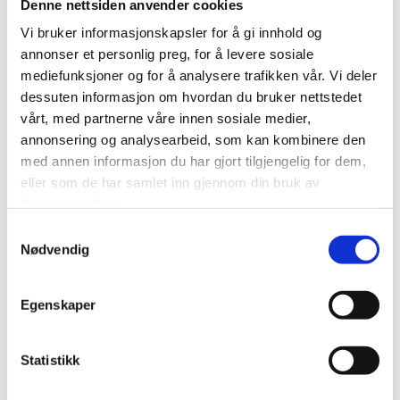
Denne nettsiden anvender cookies
Vi bruker informasjonskapsler for å gi innhold og
annonser et personlig preg, for å levere sosiale
Camilla Stadheim Hellum
mediefunksjoner og for å analysere trafikken vår. Vi deler
dessuten informasjon om hvordan du bruker nettstedet
Gynekolog
vårt, med partnerne våre innen sosiale medier,
annonsering og analysearbeid, som kan kombinere den
med annen informasjon du har gjort tilgjengelig for dem,
eller som de har samlet inn gjennom din bruk av
tjenestene deres.
Samtykkevalg
Nødvendig
Egenskaper
Statistikk